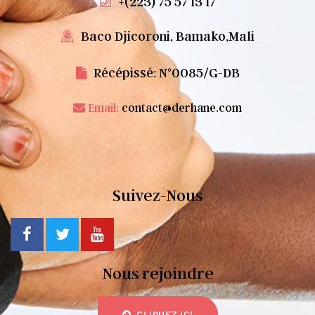
+(223) 75 57 13 17
Baco Djicoroni, Bamako,Mali
Récépissé: N°0085/G-DB
Email:
contact@derhane.com
Suivez-Nous
Nous rejoindre
CLIQUEZ ICI